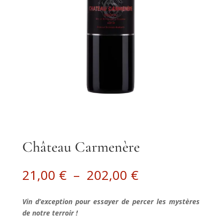
Château Carmenère
Plage
21,00
€
–
202,00
€
de
prix :
Vin d’exception pour essayer de percer les mystères
21,00 €
de notre terroir !
à