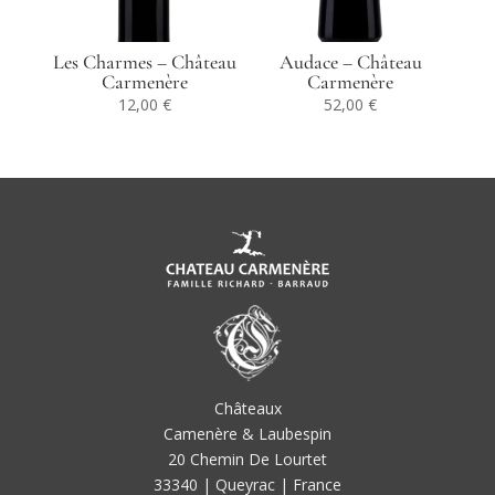
Les Charmes – Château
Audace – Château
Carmenère
Carmenère
12,00
€
52,00
€
Châteaux
Camenère & Laubespin
20 Chemin De Lourtet
33340 | Queyrac | France