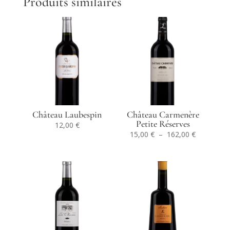
Produits similaires
Château Laubespin
Château Carmenère
Petite Réserves
12,00
€
Plage
15,00
€
–
162,00
€
de
prix :
15,00 €
à
162,00 €