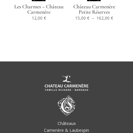
Les Charmes – Château
Château Carmenère
Carmenère
Petite Réserves
Plage
12,00
€
15,00
€
–
162,00
€
de
prix :
15,00 €
à
162,00 €
Châteaux
Camenère & Laubespin