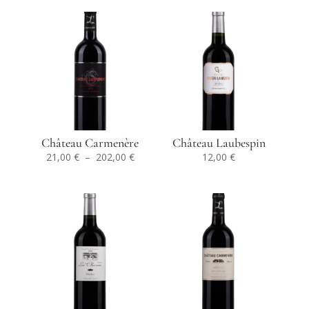
Château Carmenère
Château Laubespin
Plage
21,00
€
–
202,00
€
12,00
€
de
prix :
21,00 €
à
202,00 €