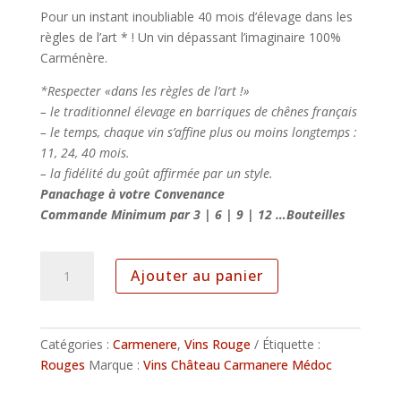
Pour un instant inoubliable 40 mois d’élevage dans les
règles de l’art * ! Un vin dépassant l’imaginaire 100%
Carménère.
*Respecter «dans les règles de l’art !»
– le traditionnel élevage en barriques de chênes français
– le temps, chaque vin s’affine plus ou moins longtemps :
11, 24, 40 mois.
– la fidélité du goût affirmée par un style.
Panachage à votre Convenance
Commande Minimum par 3 | 6 | 9 | 12 …Bouteilles
quantité
Ajouter au panier
de
Audace
–
Château
Catégories :
Carmenere
,
Vins Rouge
Étiquette :
Carmenère
Rouges
Marque :
Vins Château Carmanere Médoc