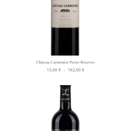
Château Carmenère Petite Réserves
Plage
15,00
€
–
162,00
€
de
prix :
15,00 €
à
162,00 €