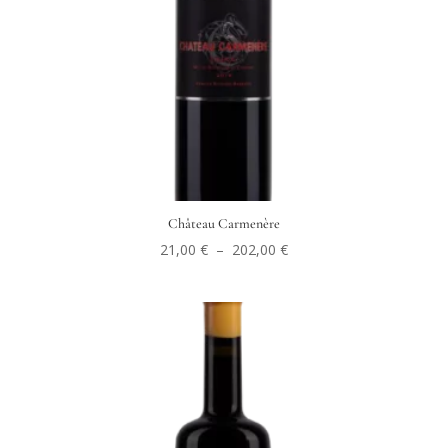
Château Carmenère
Plage
21,00
€
–
202,00
€
de
prix :
21,00 €
à
202,00 €