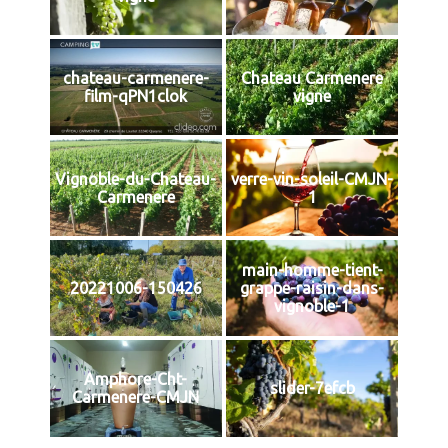
chateau-carmenere-
Chateau Carmenere
film-qPN1clok
vigne
Vignoble-du-Chateau-
verre-vin-soleil-CMJN-
Carmenere
1
main-homme-tient-
20221006-150426
grappe-raisin-dans-
vignoble-1
Amphore-Cht-
slider-7efcb
Carmenere-CMJN