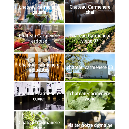
chateau-carmenere
Chateau Carmenere
galerie
chai
Chateau Carmenere
Chateau Carmenere
ardoise
vigne 07
chateau-carmenere
chateau carmenere 03
actualites
chateau-carmenere
chateau-carmenere
cuvier
vigne
Chateau Carmanere
visiter notre domaine
vigne