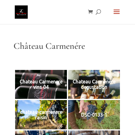
Château Carmenére
Chateau Carmenere
Chateau Carmenere
vins 04
degustation
chateau-carmenere
DSC-0133-1
raisin