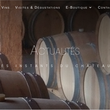
 Vins
Visites & Dégustations
E-Boutique
Conta
Actualités
LES INSTANTS DU CHÂTEA