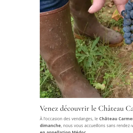
Venez découvrir le Château 
À l’occasion des vendanges, le
Château Carme
dimanche
, nous vous accueillons sans rendez-
en appellation Médoc
.