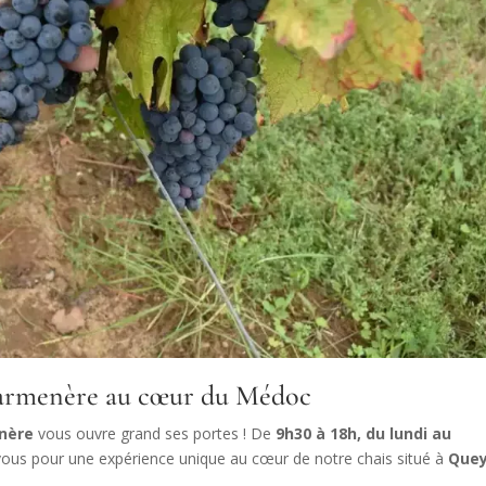
Carmenère au cœur du Médoc
nère
vous ouvre grand ses portes ! De
9h30 à 18h, du lundi au
vous pour une expérience unique au cœur de notre chais situé à
Quey