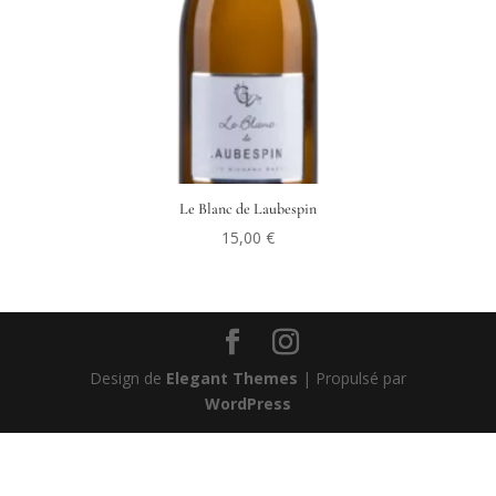
Le Blanc de Laubespin
15,00
€
Design de
Elegant Themes
| Propulsé par
WordPress